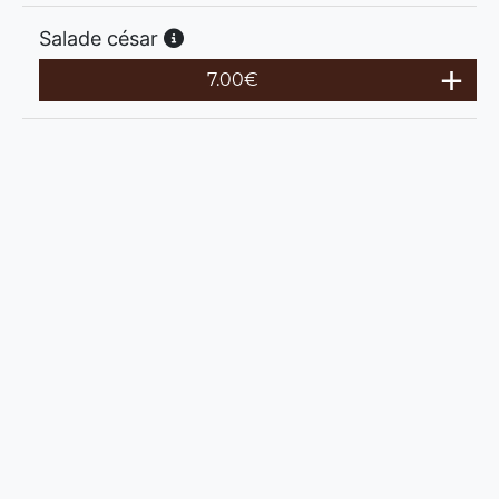
Salade césar
7.00
€