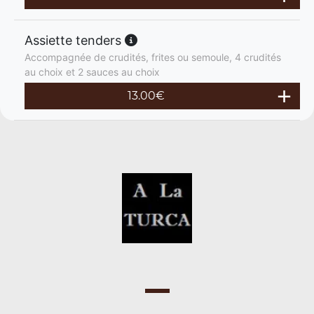
Assiette tenders
Accompagnée de crudités, frites ou semoule, 4 crudités
au choix et 2 sauces au choix
13.00
€