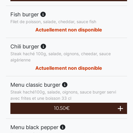
Fish burger
Filet de poisson, salade, cheddar, sauce fish
Actuellement non disponible
Chili burger
Steak haché 100g, salade, oignons, cheedar, sauce
algérienne
Actuellement non disponible
Menu classic burger
Steak haché100g, salade, oignons, sauce burger servi
avec frites et une boisson 33 cl
10.50
€
Menu black pepper