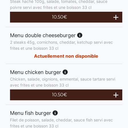
Steak haché 100g, salade, tomates, cheddar, sauce
poivre servi avec frites et une boisson 33 cl
10.50
€
Menu double cheeseburger
2 steaks 45g, cornichons, cheddar, ketchup servi avec
frites et une boisson 33 cl
Actuellement non disponible
Menu chicken burger
Chicken, salade, oignions, emmental, sauce tartare servi
avec frites et une boisson 33 cl
10.50
€
Menu fish burger
Filet de poisson, salade, cheddar, sauce fish servi avec
frites et une boisson 33 cl