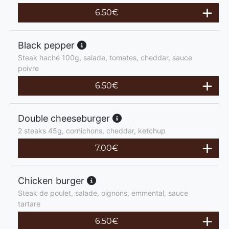
6.50
€
Black pepper
Steak haché 100g, salade, tomates, cheddar, sauce
poivre
6.50
€
Double cheeseburger
2 steaks 45g, cornichons, cheddar, ketchup
7.00
€
Chicken burger
Steak de poulet, salade, oignons, emmental, sauce
tartare
6.50
€