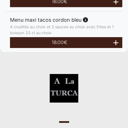
18.00
€
Menu maxi tacos cordon bleu
4 crudités au choix et 2 sauces au choix avec frites et 1
boisson 33 cl au choix
18.00
€