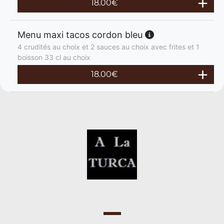
18.00
€
Menu maxi tacos cordon bleu
4 crudités au choix et 2 sauces au choix avec frites et 1
boisson 33 cl au choix
18.00
€