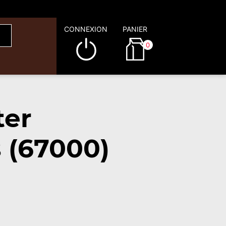
CONNEXION
PANIER
0
ter
 (67000)