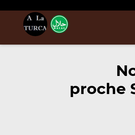
No
proche 