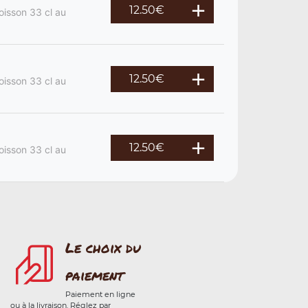
12.50
€
oisson 33 cl au
12.50
€
oisson 33 cl au
12.50
€
oisson 33 cl au
Le choix du
paiement
Paiement en ligne
ou à la livraison. Réglez par