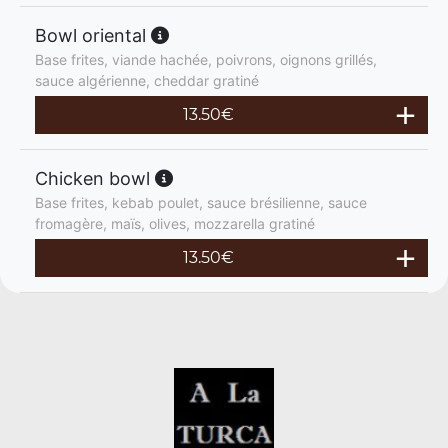
Bowl oriental
Base frites, viande hachée, poivrons, oignons grillés,
sauce algérienne, cheddar gratiné
13.50
€
Chicken bowl
Base frites, kebab poulet, sauce brésilienne, sauce
fromagère, maïs, olives, mozzarella gratiné
13.50
€