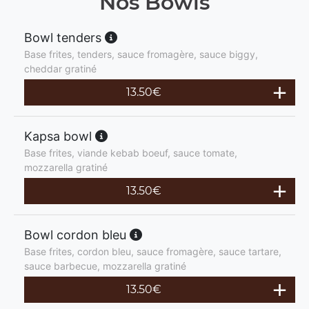
Nos Bowls
Bowl tenders
Base frites, tenders, sauce fromagère, sauce biggy,
cheddar gratiné
13.50
€
Kapsa bowl
Base frites, viande kebab boeuf, sauce tomate,
mozzarella gratiné
13.50
€
Bowl cordon bleu
Base frites, cordon bleu, sauce fromagère, sauce tartare,
sauce barbecue, mozzarella gratiné
13.50
€