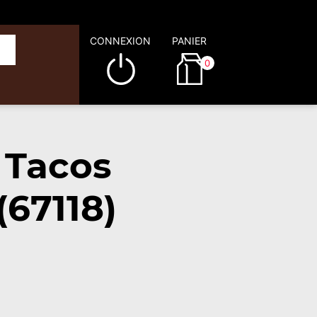
CONNEXION
PANIER
0
 Tacos
(67118)