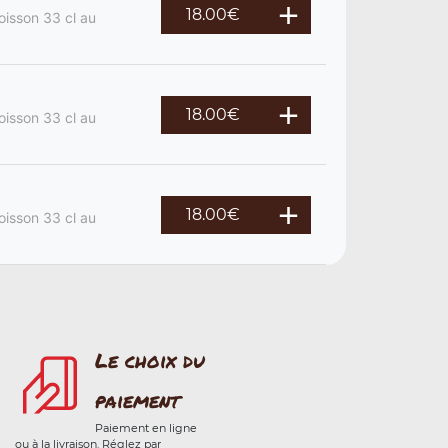
18.00
€
oisson 33 cl au
18.00
€
oisson 33 cl au
18.00
€
oisson 33 cl au
Le choix du
paiement
Paiement en ligne
ou à la livraison. Réglez par