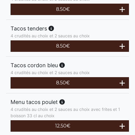
8.50
€
Tacos tenders
4 crudités au choix et 2 sauces au choix
8.50
€
Tacos cordon bleu
4 crudités au choix et 2 sauces au choix
8.50
€
Menu tacos poulet
4 crudités au choix et 2 sauces au choix avec frites et 1
boisson 33 cl au choix
12.50
€