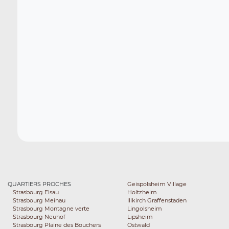
QUARTIERS PROCHES
Geispolsheim Village
Strasbourg Elsau
Holtzheim
Strasbourg Meinau
Illkirch Graffenstaden
Strasbourg Montagne verte
Lingolsheim
Strasbourg Neuhof
Lipsheim
Strasbourg Plaine des Bouchers
Ostwald