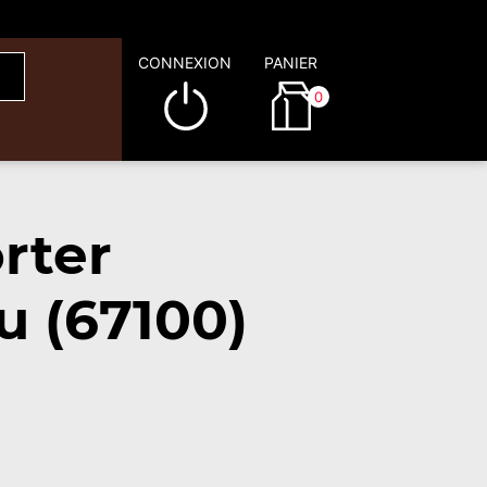
CONNEXION
PANIER
0
rter
u (67100)