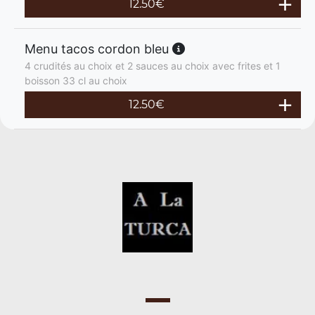
12.50
€
Menu tacos cordon bleu
4 crudités au choix et 2 sauces au choix avec frites et 1
boisson 33 cl au choix
12.50
€