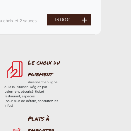
13.00
€
u choix et 2 sauces
Le choix du
paiement
Paiement en ligne
ou à la livraison. Réglez par
paiement sécurisé, ticket
restaurant, espèces.
(pour plus de détails, consultez les
infos)
Plats à
emporter