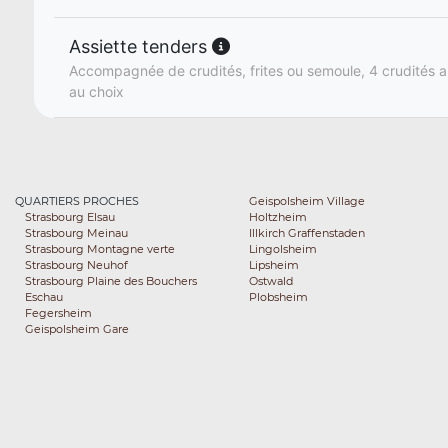
Assiette tenders
Accompagnée de crudités, frites ou semoule, 4 crudités a
au choix
QUARTIERS PROCHES
Geispolsheim Village
Strasbourg Elsau
Holtzheim
Strasbourg Meinau
Illkirch Graffenstaden
Strasbourg Montagne verte
Lingolsheim
Strasbourg Neuhof
Lipsheim
Strasbourg Plaine des Bouchers
Ostwald
Eschau
Plobsheim
Fegersheim
Geispolsheim Gare