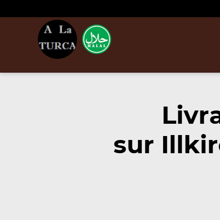
Livr
sur Illk