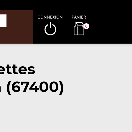
CONNEXION
PANIER
0
ettes
n (67400)