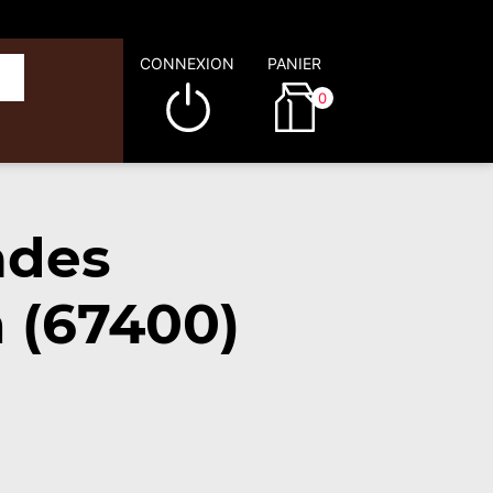
CONNEXION
PANIER
0
ades
n (67400)