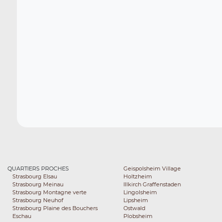
QUARTIERS PROCHES
Geispolsheim Village
Strasbourg Elsau
Holtzheim
Strasbourg Meinau
Illkirch Graffenstaden
Strasbourg Montagne verte
Lingolsheim
Strasbourg Neuhof
Lipsheim
Strasbourg Plaine des Bouchers
Ostwald
Eschau
Plobsheim