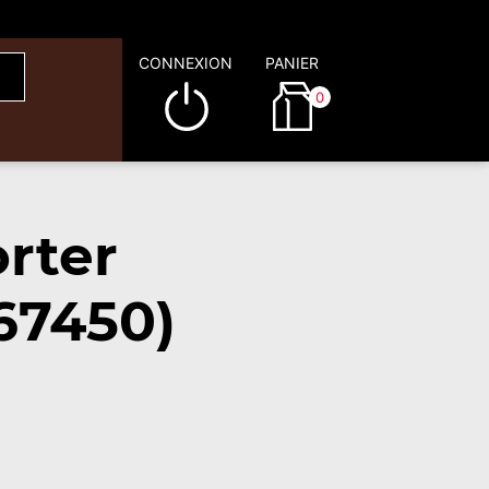
CONNEXION
PANIER
0
rter
67450)