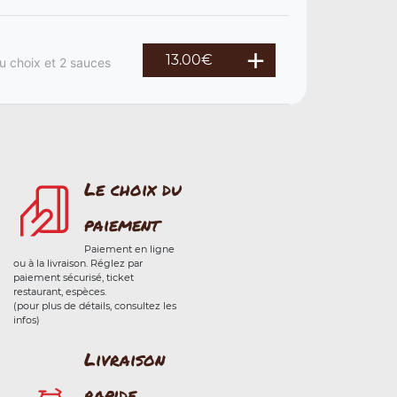
13.00
€
u choix et 2 sauces
Le choix du
paiement
Paiement en ligne
ou à la livraison. Réglez par
paiement sécurisé, ticket
restaurant, espèces.
(pour plus de détails, consultez les
infos)
Livraison
rapide