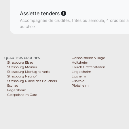
Assiette tenders
Accompagnée de crudités, frites ou semoule, 4 crudités a
au choix
QUARTIERS PROCHES
Geispolsheim Village
Strasbourg Elsau
Holtzheim
Strasbourg Meinau
Illkirch Graffenstaden
Strasbourg Montagne verte
Lingolsheim
Strasbourg Neuhof
Lipsheim
Strasbourg Plaine des Bouchers
Ostwald
Eschau
Plobsheim
Fegersheim
Geispolsheim Gare