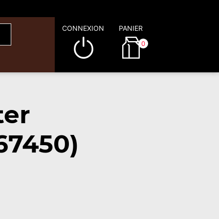
CONNEXION
PANIER
0
ter
67450)