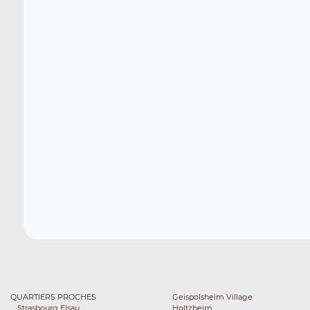
QUARTIERS PROCHES
Geispolsheim Village
Strasbourg Elsau
Holtzheim