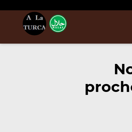
No
proch