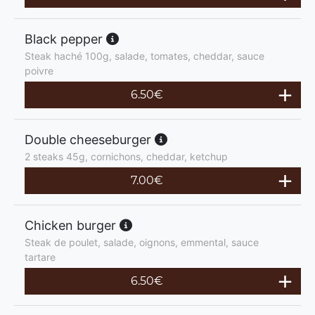
Black pepper
Steak haché 100g, salade, tomates, cheddar, sauce
poivre
6.50
€
Double cheeseburger
2 steaks 45g, cornichons, cheddar, ketchup
7.00
€
Chicken burger
Steak de poulet, salade, oignons, emmental, sauce
tartare
6.50
€