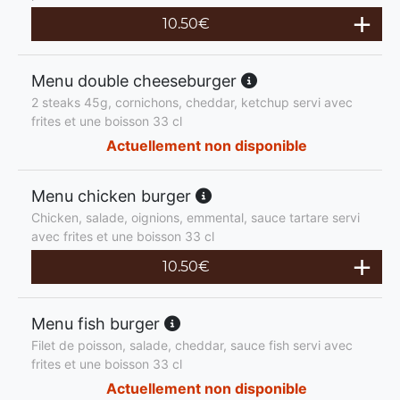
10.50
€
Menu double cheeseburger
2 steaks 45g, cornichons, cheddar, ketchup servi avec
frites et une boisson 33 cl
Actuellement non disponible
Menu chicken burger
Chicken, salade, oignions, emmental, sauce tartare servi
avec frites et une boisson 33 cl
10.50
€
Menu fish burger
Filet de poisson, salade, cheddar, sauce fish servi avec
frites et une boisson 33 cl
Actuellement non disponible