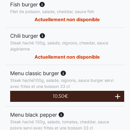
Fish burger
Filet de poisson, salade, cheddar, sauce fish
Actuellement non disponible
Chili burger
Steak haché 100g, salade, oignons, cheedar, sauce
algérienne
Actuellement non disponible
Menu classic burger
Steak haché100g, salade, oignons, sauce burger servi
avec frites et une boisson 33 cl
10.50
€
Menu black pepper
Steak haché 100g, salade, tomates, cheddar, sauce
poivre servi avec frites et une boisson 33 cl