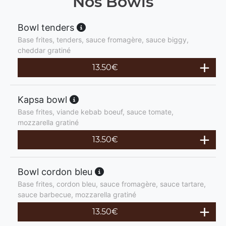
Nos Bowls
Bowl tenders
Base frites, tenders, sauce fromagère, sauce biggy,
cheddar gratiné
13.50
€
Kapsa bowl
Base frites, viande kebab boeuf, sauce tomate,
mozzarella gratiné
13.50
€
Bowl cordon bleu
Base frites, cordon bleu, sauce fromagère, sauce tartare,
sauce barbecue, mozzarella gratiné
13.50
€