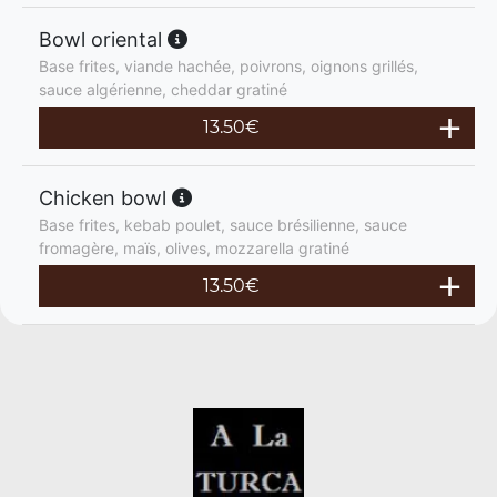
Bowl oriental
Base frites, viande hachée, poivrons, oignons grillés,
sauce algérienne, cheddar gratiné
13.50
€
Chicken bowl
Base frites, kebab poulet, sauce brésilienne, sauce
fromagère, maïs, olives, mozzarella gratiné
13.50
€