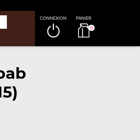
CONNEXION
PANIER
0
bab
15)