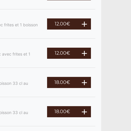
12.00
€
 frites et 1 boisson
12.00
€
 avec frites et 1
18.00
€
oisson 33 cl au
18.00
€
oisson 33 cl au