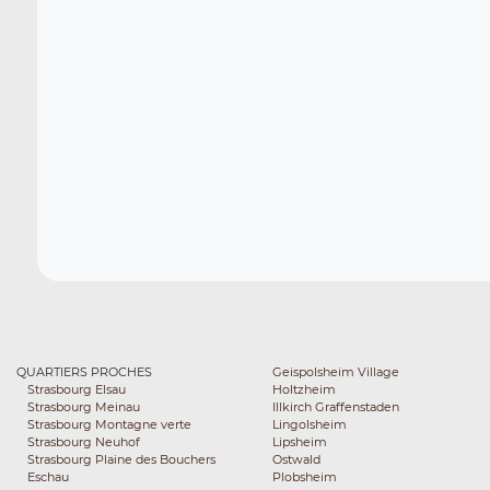
QUARTIERS PROCHES
Geispolsheim Village
Strasbourg Elsau
Holtzheim
Strasbourg Meinau
Illkirch Graffenstaden
Strasbourg Montagne verte
Lingolsheim
Strasbourg Neuhof
Lipsheim
Strasbourg Plaine des Bouchers
Ostwald
Eschau
Plobsheim