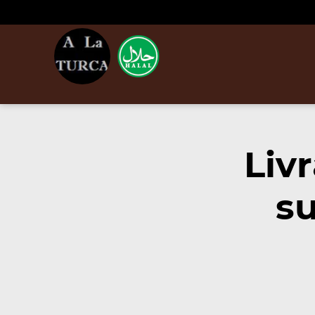
Liv
su