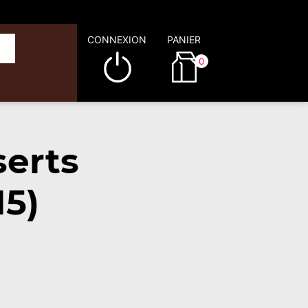
CONNEXION
PANIER
0
serts
15)