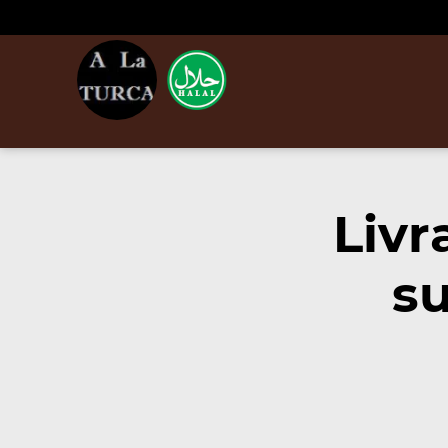
Livr
su