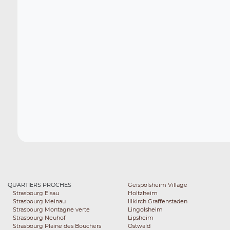
QUARTIERS PROCHES
Geispolsheim Village
Strasbourg Elsau
Holtzheim
Strasbourg Meinau
Illkirch Graffenstaden
Strasbourg Montagne verte
Lingolsheim
Strasbourg Neuhof
Lipsheim
Strasbourg Plaine des Bouchers
Ostwald